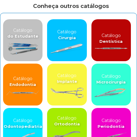
Conheça outros catálogos
Catálogo
Catálogo
Catálogo
do Estudante
Cirurgia
Dentística
Catálogo
Catálogo
Catálogo
Implante
Microcirurgia
Endodontia
Catálogo
Catálogo
Catálogo
Ortodontia
Odontopediatria
Periodontia