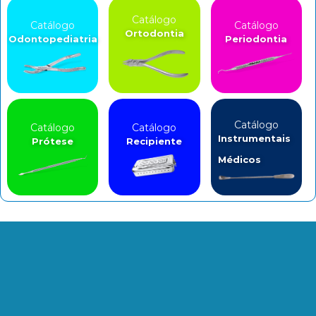
Catálogo
Catálogo
Catálogo
Ortodontia
Odontopediatria
Periodontia
Catálogo
Catálogo
Catálogo
Instrumentais
Prótese
Recipiente
Médicos