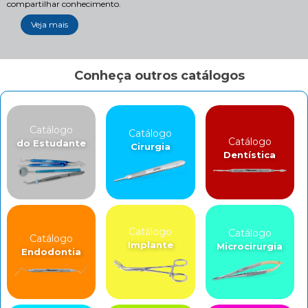
compartilhar conhecimento.
Veja mais
Conheça outros catálogos
Catálogo
Catálogo
Catálogo
do Estudante
Cirurgia
Dentística
Catálogo
Catálogo
Catálogo
Implante
Microcirurgia
Endodontia