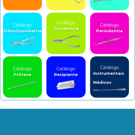
Catálogo
Catálogo
Catálogo
Ortodontia
Odontopediatria
Periodontia
Catálogo
Catálogo
Catálogo
Instrumentais
Prótese
Recipiente
Médicos