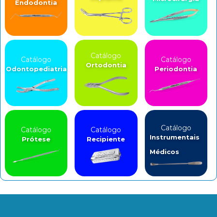
Endodontia
Catálogo
Catálogo
Catálogo
Ortodontia
Odontopediatria
Periodontia
Catálogo
Catálogo
Catálogo
Instrumentais
Prótese
Recipiente
Médicos