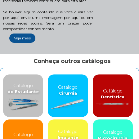
rede social também contribuem para esta área.
Se houver algum conteúdo que você queira ver
por aqui, envie uma mensagem por aqui ou em
nossas redes sociais. Será um prazer poder
compartilhar conhecimento.
Veja mais
Conheça outros catálogos
Catálogo
Catálogo
Catálogo
do Estudante
Cirurgia
Dentística
Catálogo
Catálogo
Catálogo
Implante
Microcirurgia