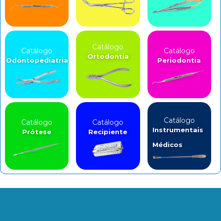
Catálogo
Catálogo
Catálogo
Ortodontia
Odontopediatria
Periodontia
Catálogo
Catálogo
Catálogo
Instrumentais
Prótese
Recipiente
Médicos