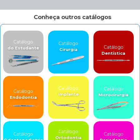
Conheça outros catálogos
Catálogo
Catálogo
Catálogo
do Estudante
Cirurgia
Dentística
Catálogo
Catálogo
Catálogo
Implante
Microcirurgia
Endodontia
Catálogo
Catálogo
Catálogo
Ortodontia
Odontopediatria
Periodontia