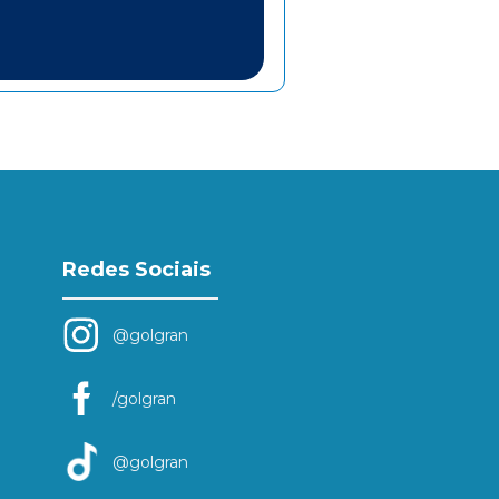
Redes Sociais
@golgran
/golgran
@golgran