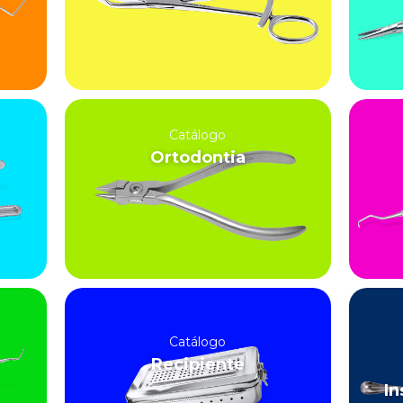
Catálogo
Ortodontia
Catálogo
Recipiente
In