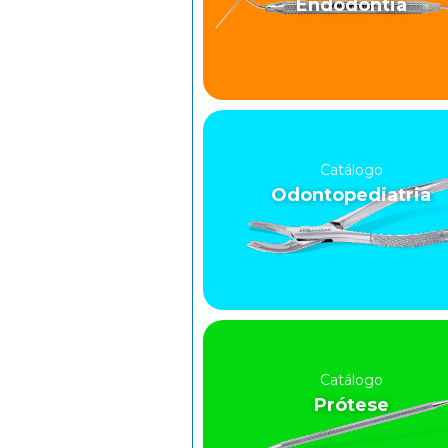
Endodontia
Catálogo
Odontopediatria
Catálogo
Prótese