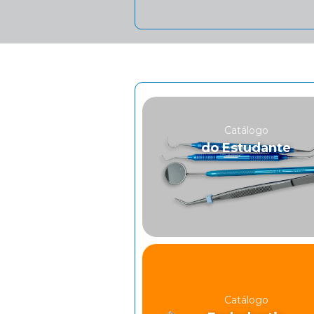
Catálogo
do Estudante
Catálogo