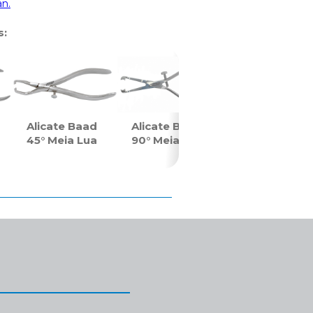
an.
s:
Alicate Baad
Alicate Baad
45° Meia Lua
90° Meia Lua