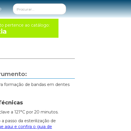
o
to pertence ao catálogo:
ia
trumento:
para formação de bandas em dentes
Técnicas
clave a 121°C por 20 minutos.
 a passo da esterilização de
ue aqui e confira o guia de