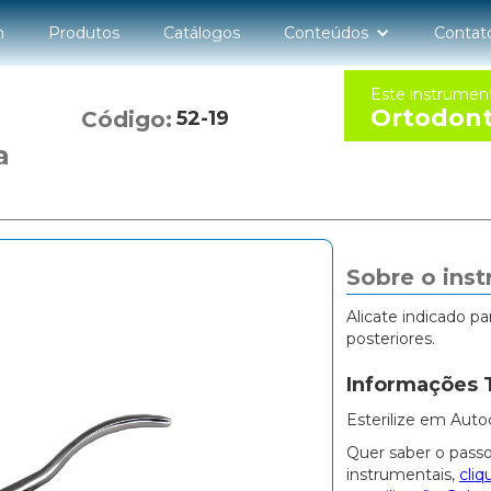
n
Produtos
Catálogos
Conteúdos
Contat
Este instrumen
Ortodont
Código:
52-19
a
Sobre o ins
Alicate indicado 
posteriores.
Informações 
Esterilize em Auto
Quer saber o passo
instrumentais,
cliq