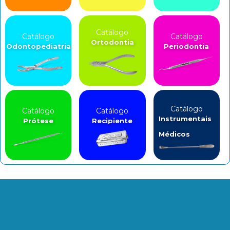
Catálogo
Catálogo
Catálogo
Ortodontia
Odontopediatria
Periodontia
Catálogo
Catálogo
Catálogo
Instrumentais
Prótese
Recipiente
Médicos