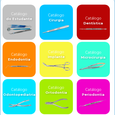
Catálogo
Catálogo
Catálogo
do Estudante
Cirurgia
Dentística
Catálogo
Catálogo
Catálogo
Implante
Microcirurgia
Endodontia
Catálogo
Catálogo
Catálogo
Ortodontia
Odontopediatria
Periodontia