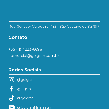
Rua: Senador Vergueiro, 433 - São Caetano do Sul/SP
Contato
+55 (11) 4223-6696
comercial@golgran.com.br
Redes Sociais
@golgran
/golgran
@golgran
@GolgranMillennium