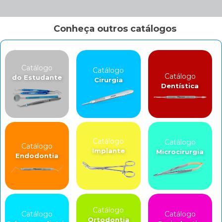
Conheça outros catálogos
Catálogo
Catálogo
Catálogo
do Estudante
Cirurgia
Dentística
Catálogo
Catálogo
Catálogo
Implante
Microcirurgia
Endodontia
Catálogo
Catálogo
Catálogo
Ortodontia