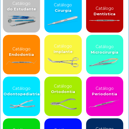
Catálogo
Catálogo
Catálogo
do Estudante
Cirurgia
Dentística
Catálogo
Catálogo
Catálogo
Implante
Microcirurgia
Endodontia
Catálogo
Catálogo
Catálogo
Ortodontia
Odontopediatria
Periodontia