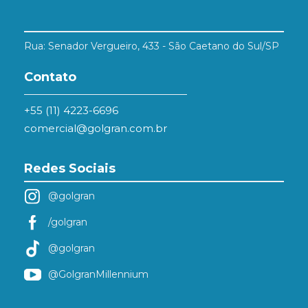
Rua: Senador Vergueiro, 433 - São Caetano do Sul/SP
Contato
+55 (11) 4223-6696
comercial@golgran.com.br
Redes Sociais
@golgran
/golgran
@golgran
@GolgranMillennium