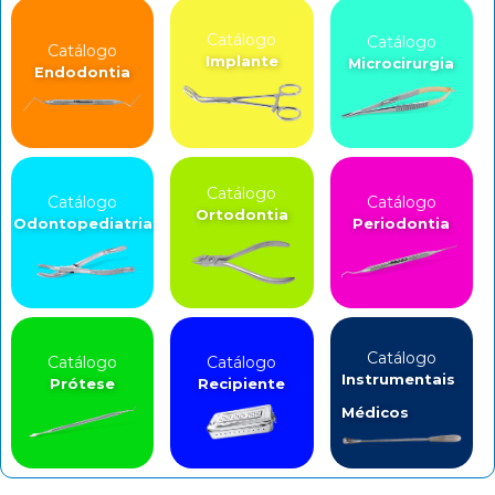
Catálogo
Catálogo
Catálogo
Implante
Microcirurgia
Endodontia
Catálogo
Catálogo
Catálogo
Ortodontia
Odontopediatria
Periodontia
Catálogo
Catálogo
Catálogo
Instrumentais
Prótese
Recipiente
Médicos