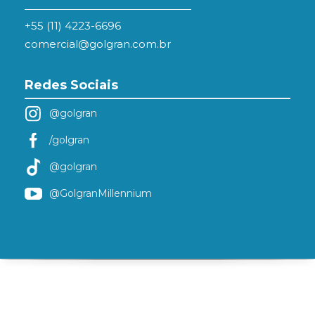
+55 (11) 4223-6696
comercial@golgran.com.br
Redes Sociais
@golgran
/golgran
@golgran
@GolgranMillennium