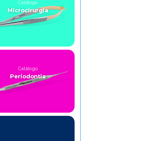
Catálogo
Microcirurgia
Catálogo
Periodontia