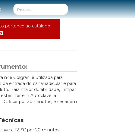
o
to pertence ao catálogo:
a
trumento:
 nº 6 Golgran, é utilizada para
ão da entrada do canal radicular e para
uto. Para maior durabilidade, Limpar
esterilizar em Autoclave, a
 °C, ficar por 20 minutos, e secar em
Técnicas
clave a 121°C por 20 minutos.