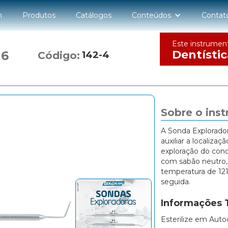
n
Produtos
Catálogos
Conteúdos
Contat
Este instrumen
Dentístic
 6
Código:
142-4
Sobre o ins
A Sonda Exploradora
auxiliar a localizaç
exploração do cond
com sabão neutro, 
temperatura de 121
seguida.
Informações 
Esterilize em Auto