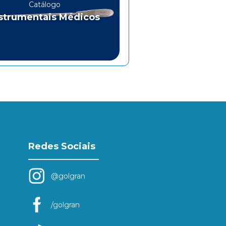
Catálogo
strumentais Médicos
Redes Sociais
@golgran
/golgran