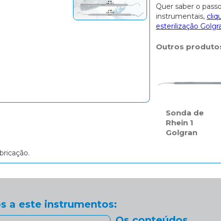
Quer saber o passo
instrumentais,
cliq
esterilização Golgr
Outros produto
Sonda de
Rhein 1
Golgran
bricação.
s a este instrumentos:
Os conteúdos