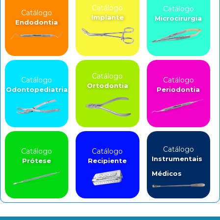
Catálogo
Catálogo
Catálogo
Implante
Microcirurgia
Endodontia
Catálogo
Catálogo
Catálogo
Ortodontia
Odontopediatria
Periodontia
Catálogo
Catálogo
Catálogo
Instrumentais
Prótese
Recipiente
Médicos