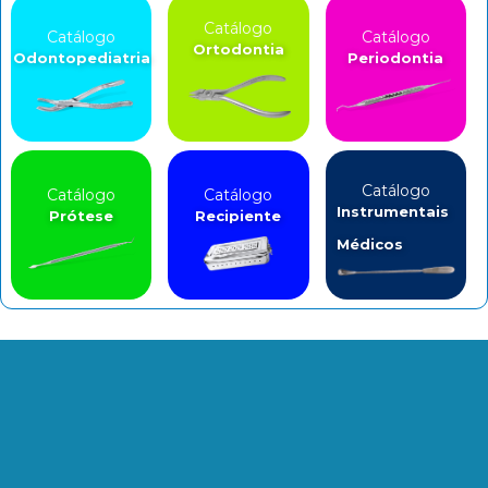
Catálogo
Catálogo
Catálogo
Ortodontia
Odontopediatria
Periodontia
Catálogo
Catálogo
Catálogo
Instrumentais
Prótese
Recipiente
Médicos