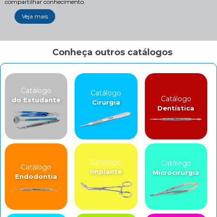
compartilhar conhecimento.
Veja mais
Conheça outros catálogos
Catálogo
Catálogo
Catálogo
do Estudante
Cirurgia
Dentística
Catálogo
Catálogo
Catálogo
Implante
Microcirurgia
Endodontia