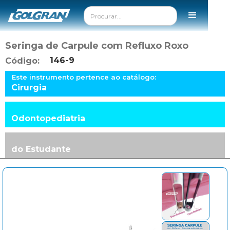
Seringa de Carpule com Refluxo Roxo
146-9
Código:
Este instrumento pertence ao catálogo:
Cirurgia
Odontopediatria
do Estudante