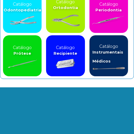
Catálogo
Catálogo
Catálogo
Ortodontia
Odontopediatria
Periodontia
Catálogo
Catálogo
Catálogo
Instrumentais
Prótese
Recipiente
Médicos