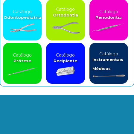
Catálogo
Catálogo
Catálogo
Ortodontia
Odontopediatria
Periodontia
Catálogo
Catálogo
Catálogo
Instrumentais
Prótese
Recipiente
Médicos