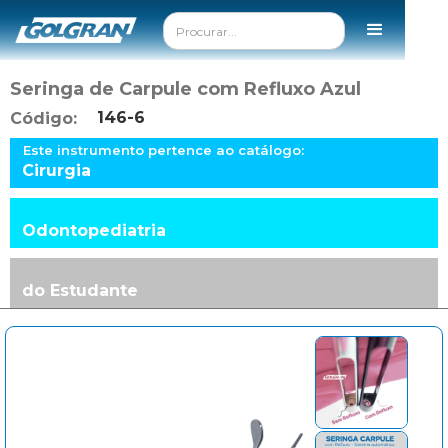
Seringa de Carpule com Refluxo Azul
146-6
Código:
Este instrumento pertence ao catálogo:
Cirurgia
Odontopediatria
do Estudante