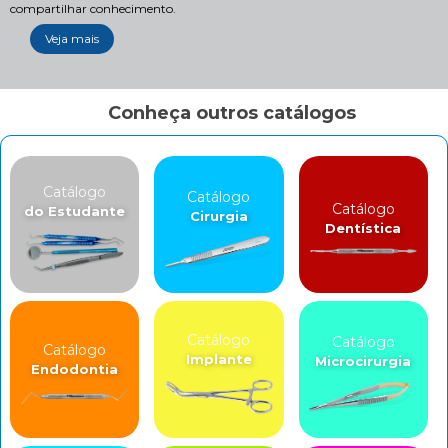
compartilhar conhecimento.
Veja mais
Conheça outros catálogos
Catálogo
Catálogo
Catálogo
do Estudante
Cirurgia
Dentística
Catálogo
Catálogo
Catálogo
Implante
Microcirurgia
Endodontia