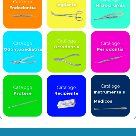
Catálogo
Implante
Microcirurgia
Endodontia
Catálogo
Catálogo
Catálogo
Ortodontia
Odontopediatria
Periodontia
Catálogo
Catálogo
Catálogo
Instrumentais
Prótese
Recipiente
Médicos