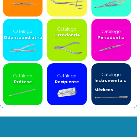
Catálogo
Catálogo
Catálogo
Ortodontia
Odontopediatria
Periodontia
Catálogo
Catálogo
Catálogo
Instrumentais
Prótese
Recipiente
Médicos