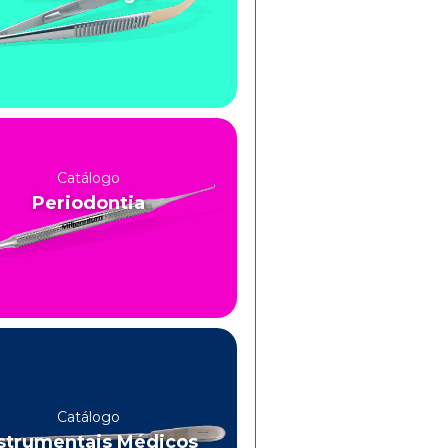
Catálogo
Periodontia
Catálogo
strumentais Médicos