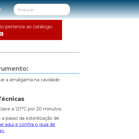
o
to pertence ao catálogo:
a
trumento:
ocar a amálgama na cavidade
Técnicas
clave a 121°C por 20 minutos.
 a passo da esterilização de
ue aqui e confira o guia de
an.