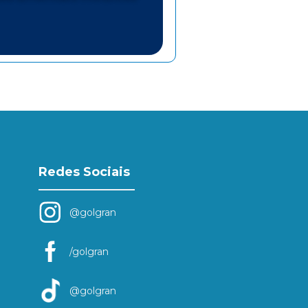
Redes Sociais
@golgran
/golgran
@golgran