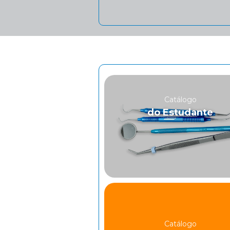
Catálogo
do Estudante
Catálogo