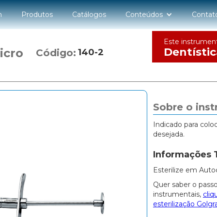
n
Produtos
Catálogos
Conteúdos
Contat
Este instrumen
Dentístic
icro
Código:
140-2
Sobre o ins
Indicado para col
desejada.
Informações 
Esterilize em Auto
Quer saber o passo
instrumentais,
cliq
esterilização Golgr