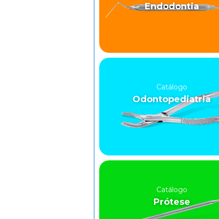
Endodontia
Catálogo
Odontopediatria
Catálogo
Prótese