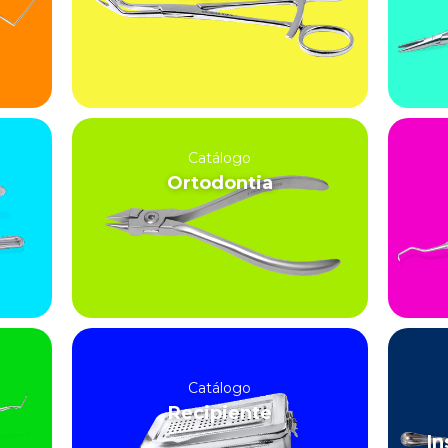
Catálogo
Ortodontia
Catálogo
Recipiente
In