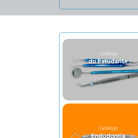
Catálogo
do Estudante
Catálogo
Endodontia