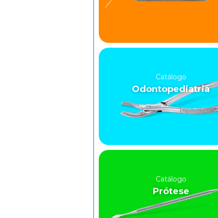
Catálogo
Odontopediatria
Catálogo
Prótese