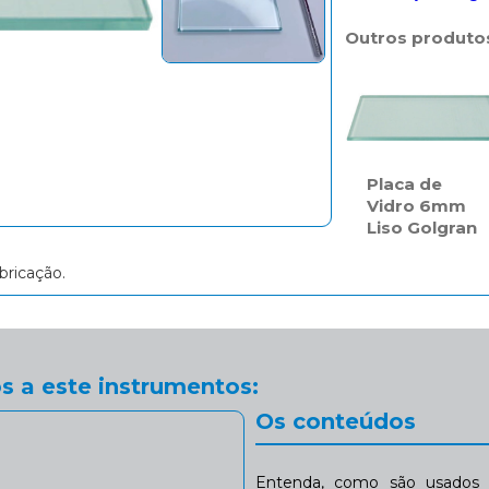
Outros produto
Placa de
Vidro 6mm
Liso Golgran
bricação.
s a este instrumentos:
Os conteúdos
Entenda, como são usados n