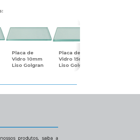
s:
Placa de
Placa de
Vidro 10mm
Vidro 15mm
Liso Golgran
Liso Golgran
ossos produtos, saiba a