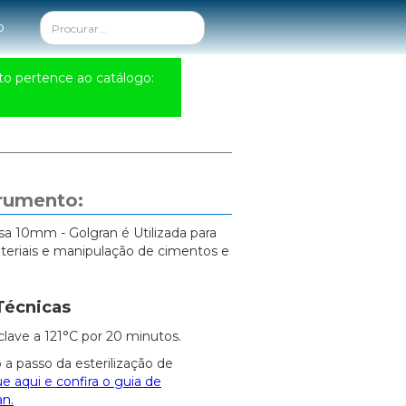
o
to pertence ao catálogo:
trumento:
isa 10mm - Golgran é Utilizada para
teriais e manipulação de cimentos e
Técnicas
clave a 121°C por 20 minutos.
 a passo da esterilização de
ue aqui e confira o guia de
an.