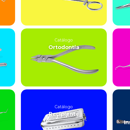
Catálogo
Ortodontia
Catálogo
Recipiente
In