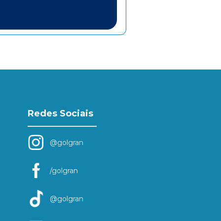
Redes Sociais
@golgran
/golgran
@golgran