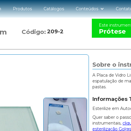
n
Produtos
Catálogos
Conteúdos
Contat
Este instrumen
Prótese
mm
Código:
209-2
Sobre o ins
A Placa de Vidro L
espatulação de ma
pastas.
Informações 
Esterilize em Auto
Quer saber o passo
instrumentais,
cliq
esterilização Golgr