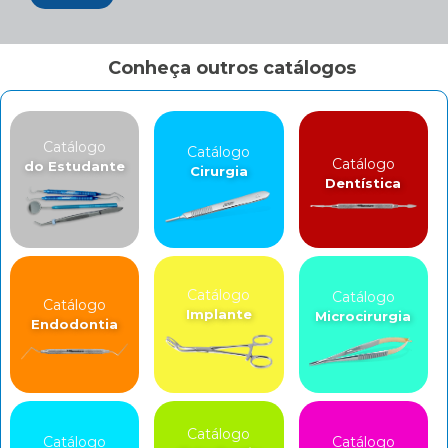
Conheça outros catálogos
Catálogo
Catálogo
Catálogo
do Estudante
Cirurgia
Dentística
Catálogo
Catálogo
Catálogo
Implante
Microcirurgia
Endodontia
Catálogo
Catálogo
Catálogo