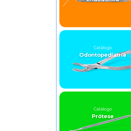
Catálogo
Odontopediatria
Catálogo
Prótese