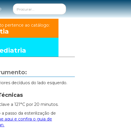
o
to pertence ao catálogo:
tia
diatria
trumento:
iores decíduos do lado esquerdo.
Técnicas
clave a 121°C por 20 minutos.
 a passo da esterilização de
ue aqui e confira o guia de
an.