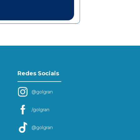
Redes Sociais
@golgran
/golgran
@golgran