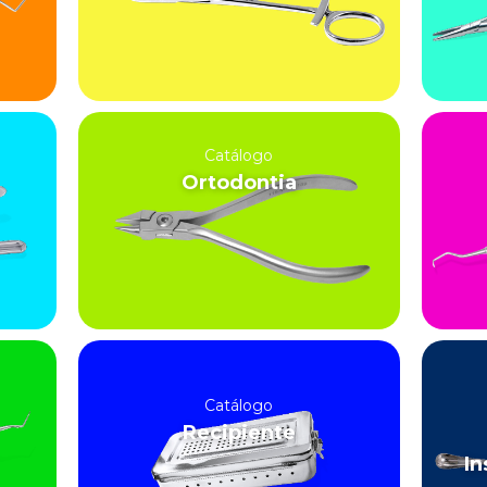
Catálogo
Ortodontia
Catálogo
Recipiente
In