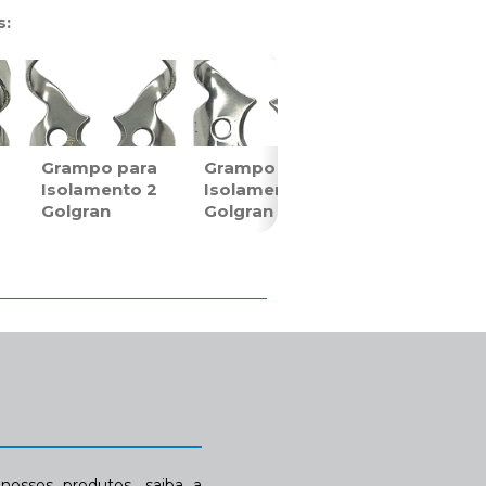
s:
Grampo para
Grampo para
Isolamento 2
Isolamento 7
Golgran
Golgran
ossos produtos, saiba a