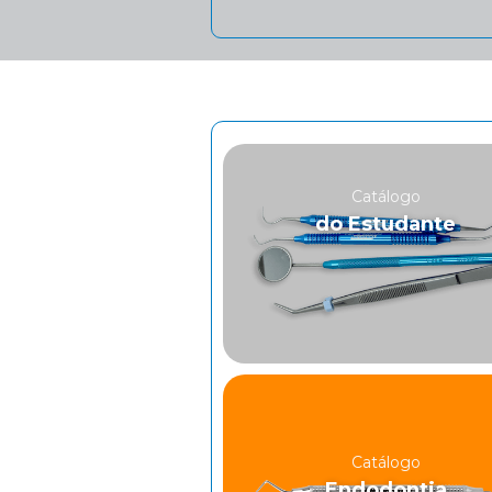
Catálogo
do Estudante
Catálogo
Endodontia