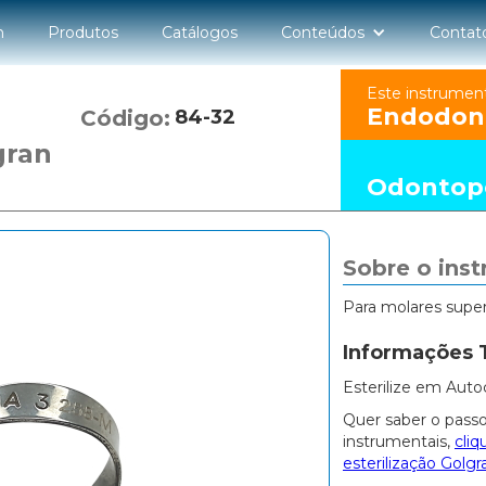
n
Produtos
Catálogos
Conteúdos
Contat
Este instrumen
Endodon
Código:
84-32
gran
Odontope
Sobre o ins
Para molares super
Informações 
Esterilize em Auto
Quer saber o passo
instrumentais,
cliq
esterilização Golgr