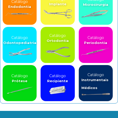
Catálogo
Implante
Microcirurgia
Endodontia
Catálogo
Catálogo
Catálogo
Ortodontia
Odontopediatria
Periodontia
Catálogo
Catálogo
Catálogo
Instrumentais
Prótese
Recipiente
Médicos