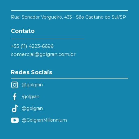
Rua: Senador Vergueiro, 433 - São Caetano do Sul/SP
Contato
+55 (11) 4223-6696
comercial@golgran.com.br
Redes Sociais
@golgran
/golgran
@golgran
@GolgranMillennium