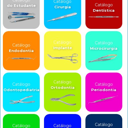
Catálogo
Catálogo
do Estudante
Cirurgia
Dentística
Catálogo
Catálogo
Catálogo
Implante
Microcirurgia
Endodontia
Catálogo
Catálogo
Catálogo
Ortodontia
Odontopediatria
Periodontia
Catálogo
Catálogo
Catálogo