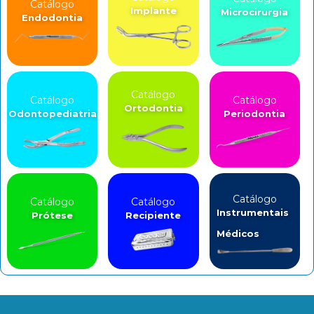
Catálogo
Implante
Microcirurgia
Endodontia
Catálogo
Catálogo
Catálogo
Ortodontia
Odontopediatria
Periodontia
Catálogo
Catálogo
Catálogo
Instrumentais
Prótese
Recipiente
Médicos