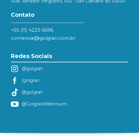
Rua: Senador Vergueiro, 433 - São Caetano do Sul/SP
Contato
+55 (11) 4223-6696
comercial@golgran.com.br
Redes Sociais
@golgran
/golgran
@golgran
@GolgranMillennium