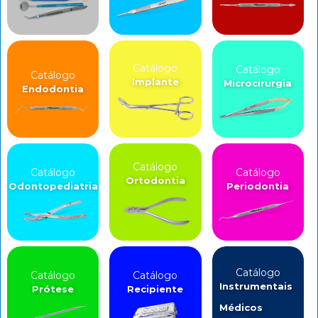
Catálogo
Catálogo
Catálogo
Implante
Microcirurgia
Endodontia
Catálogo
Catálogo
Catálogo
Ortodontia
Odontopediatria
Periodontia
Catálogo
Catálogo
Catálogo
Instrumentais
Prótese
Recipiente
Médicos