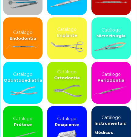
Catálogo
Catálogo
Catálogo
Implante
Microcirurgia
Endodontia
Catálogo
Catálogo
Catálogo
Ortodontia
Odontopediatria
Periodontia
Catálogo
Catálogo
Catálogo
Instrumentais
Prótese
Recipiente
Médicos