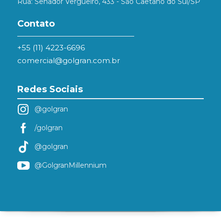
Rua: Senador Vergueiro, 433 - São Caetano do Sul/SP
Contato
+55 (11) 4223-6696
comercial@golgran.com.br
Redes Sociais
@golgran
/golgran
@golgran
@GolgranMillennium