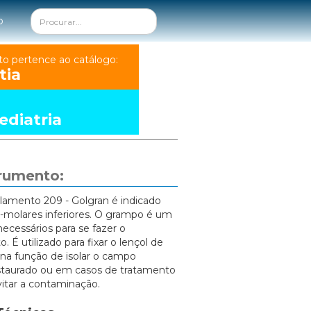
o
to pertence ao catálogo:
tia
diatria
trumento:
lamento 209 - Golgran é indicado
-molares inferiores. O grampo é um
ecessários para se fazer o
. É utilizado para fixar o lençol de
na função de isolar o campo
estaurado ou em casos de tratamento
itar a contaminação.