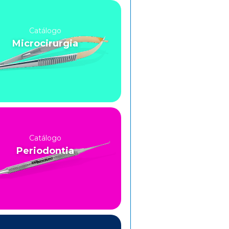
Catálogo
Microcirurgia
Catálogo
Periodontia