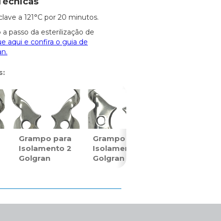
Técnicas
clave a 121°C por 20 minutos.
 a passo da esterilização de
ue aqui e confira o guia de
an.
s:
Grampo para
Grampo para
Isolamento 2
Isolamento 7
Golgran
Golgran