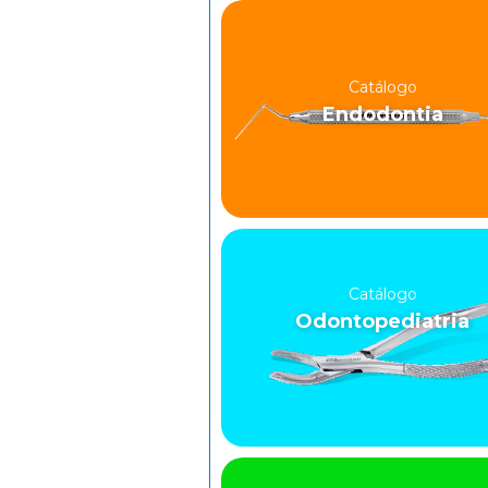
Catálogo
Endodontia
Catálogo
Odontopediatria