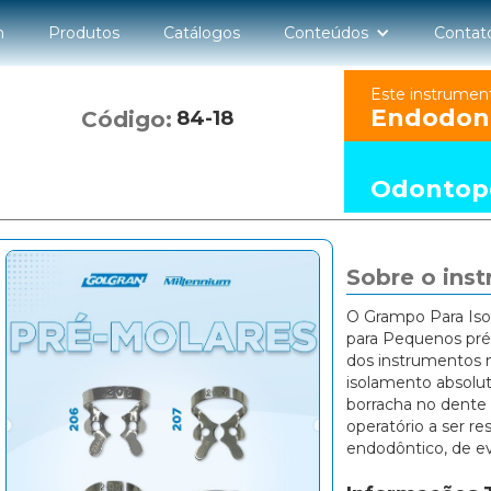
n
Produtos
Catálogos
Conteúdos
Contat
Este instrumen
Endodon
Código:
84-18
Odontope
Sobre o ins
O Grampo Para Iso
para Pequenos pré
dos instrumentos n
isolamento absoluto
borracha no dente 
operatório a ser r
endodôntico, de ev