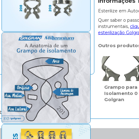
Informações 
Esterilize em Auto
Quer saber o passo
instrumentais,
cliq
esterilização Golgr
Outros produto
Grampo para
Isolamento 0
Golgran
bricação.