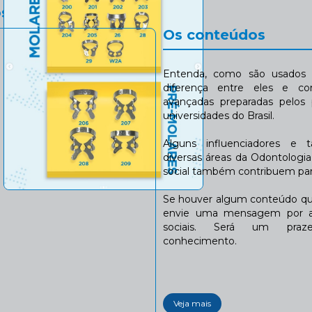
s a este instrumentos:
Os conteúdos
Entenda, como são usados n
diferença entre eles e co
avançadas preparadas pelos p
universidades do Brasil.
Alguns influenciadores e 
diversas áreas da Odontologi
social também contribuem para
Se houver algum conteúdo que
envie uma mensagem por a
sociais. Será um praze
conhecimento.
Veja mais