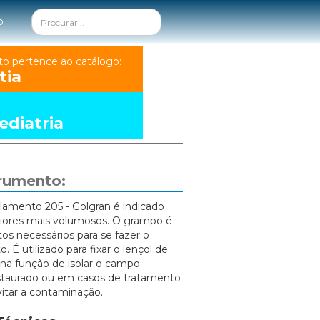
o
to pertence ao catálogo:
tia
diatria
trumento:
lamento 205 - Golgran é indicado
riores mais volumosos. O grampo é
s necessários para se fazer o
. É utilizado para fixar o lençol de
na função de isolar o campo
estaurado ou em casos de tratamento
itar a contaminação.