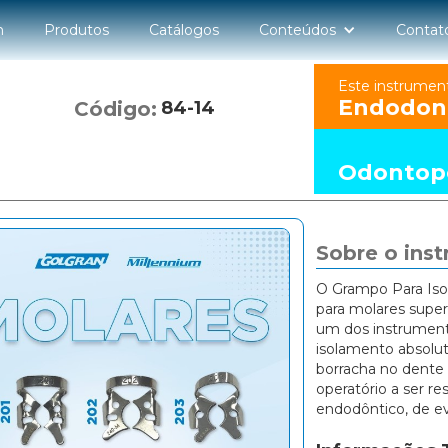
n
Produtos
Catálogos
Conteúdos
Contat
Este instrumen
Endodon
Código:
84-14
Odontope
Sobre o ins
O Grampo Para Iso
para molares supe
um dos instrumento
isolamento absoluto
borracha no dente 
operatório a ser r
endodôntico, de ev