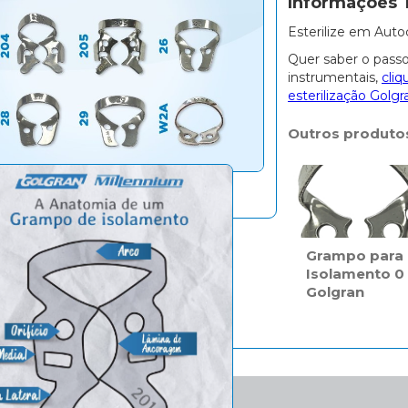
Informações 
Esterilize em Auto
Quer saber o passo
instrumentais,
cliq
esterilização Golgr
Outros produto
Grampo para
Isolamento 0
Golgran
bricação.