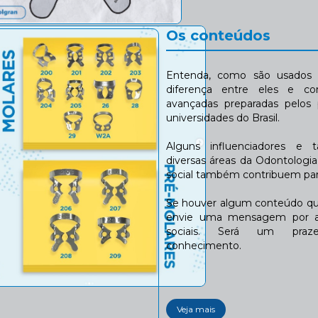
s a este instrumentos:
Os conteúdos
Entenda, como são usados n
diferença entre eles e co
avançadas preparadas pelos p
universidades do Brasil.
Alguns influenciadores e 
diversas áreas da Odontologi
social também contribuem para
Se houver algum conteúdo que
envie uma mensagem por a
sociais. Será um praze
conhecimento.
Veja mais