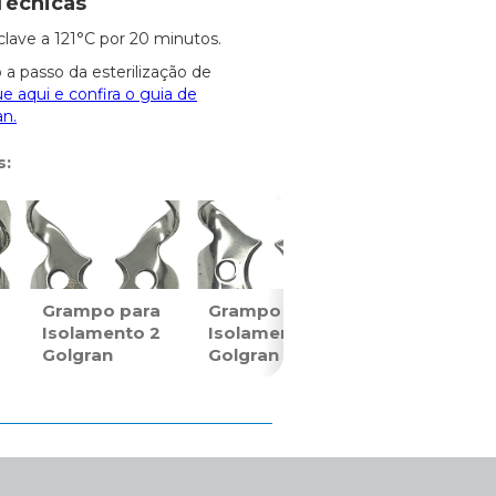
Técnicas
clave a 121°C por 20 minutos.
 a passo da esterilização de
ue aqui e confira o guia de
an.
s:
Grampo para
Grampo para
Isolamento 2
Isolamento 7
Golgran
Golgran