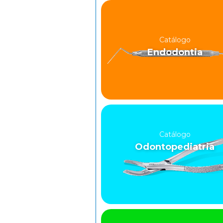
Catálogo
Endodontia
Catálogo
Odontopediatria