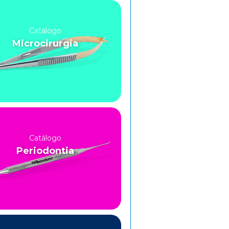
Catálogo
Microcirurgia
Catálogo
Periodontia