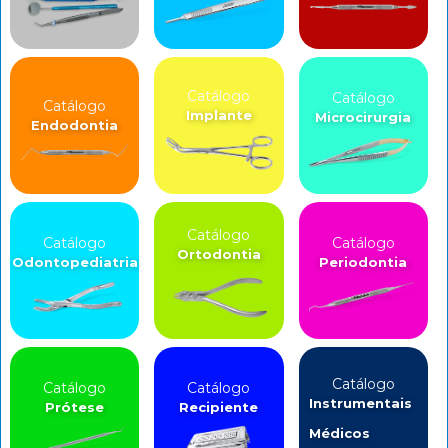
Catálogo
Catálogo
Catálogo
Implante
Microcirurgia
Endodontia
Catálogo
Catálogo
Catálogo
Ortodontia
Odontopediatria
Periodontia
Catálogo
Catálogo
Catálogo
Instrumentais
Prótese
Recipiente
Médicos