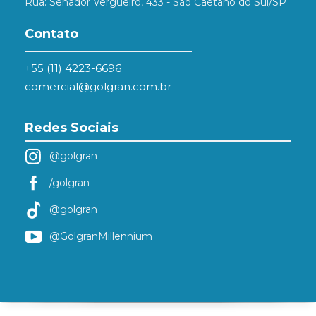
Rua: Senador Vergueiro, 433 - São Caetano do Sul/SP
Contato
+55 (11) 4223-6696
comercial@golgran.com.br
Redes Sociais
@golgran
/golgran
@golgran
@GolgranMillennium