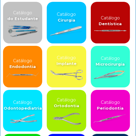
Catálogo
Catálogo
Catálogo
do Estudante
Cirurgia
Dentística
Catálogo
Catálogo
Catálogo
Implante
Microcirurgia
Endodontia
Catálogo
Catálogo
Catálogo
Ortodontia
Odontopediatria
Periodontia