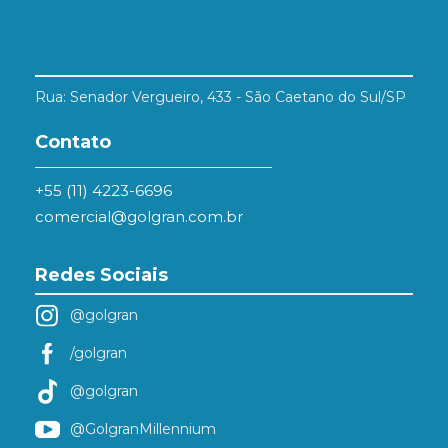
Rua: Senador Vergueiro, 433 - São Caetano do Sul/SP
Contato
+55 (11) 4223-6696
comercial@golgran.com.br
Redes Sociais
@golgran
/golgran
@golgran
@GolgranMillennium