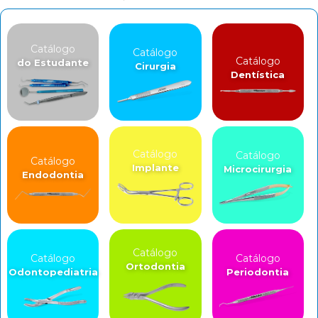
Catálogo
Catálogo
Catálogo
do Estudante
Cirurgia
Dentística
Catálogo
Catálogo
Catálogo
Implante
Microcirurgia
Endodontia
Catálogo
Catálogo
Catálogo
Ortodontia
Odontopediatria
Periodontia