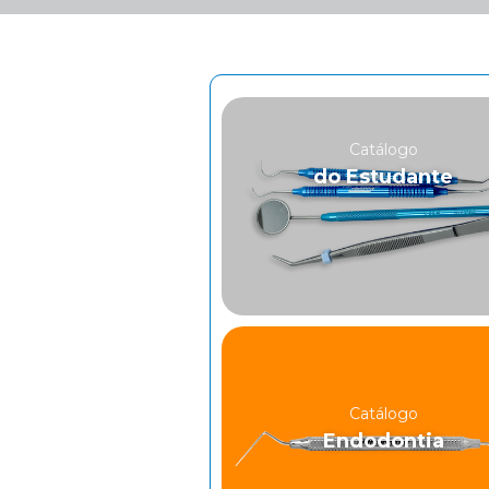
Catálogo
do Estudante
Catálogo
Endodontia