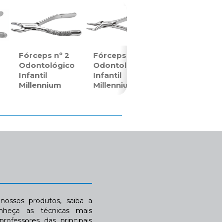
Fórceps nº 2
Fórceps nº 3
o
Odontológico
Odontológico
Infantil
Infantil
Millennium
Millennium
ossos produtos, saiba a
nheça as técnicas mais
rofessores das principais