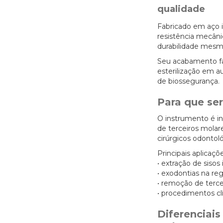
qualidade
Fabricado em aço i
resistência mecâni
durabilidade mesm
Seu acabamento faci
esterilização em a
de biossegurança.
Para que ser
O instrumento é i
de terceiros molar
cirúrgicos odontol
Principais aplicaçõe
• extração de sisos 
• exodontias na re
• remoção de terce
• procedimentos cl
Diferenciais