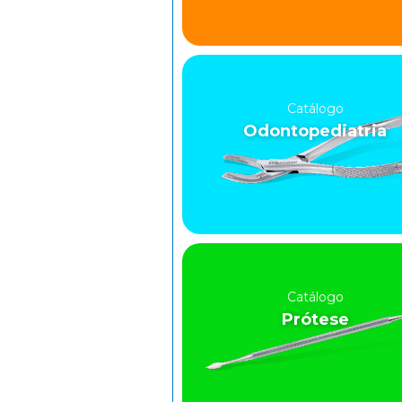
Catálogo
Odontopediatria
Catálogo
Prótese