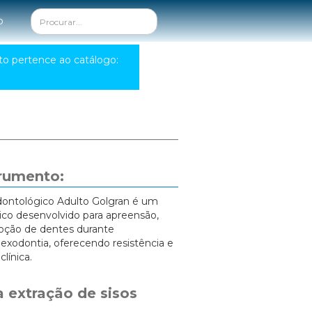
o
to pertence ao catálogo:
trumento:
dontológico Adulto Golgran é um
ico desenvolvido para apreensão,
oção de dentes durante
xodontia, oferecendo resistência e
clínica.
 extração de sisos