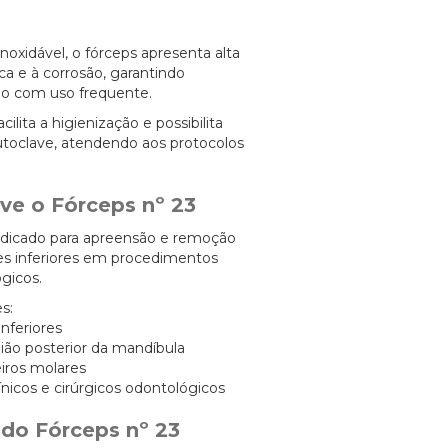
noxidável, o fórceps apresenta alta
ca e à corrosão, garantindo
o com uso frequente.
lita a higienização e possibilita
utoclave, atendendo aos protocolos
ve o Fórceps nº 23
ndicado para apreensão e remoção
es inferiores em procedimentos
ógicos.
s:
inferiores
gião posterior da mandíbula
iros molares
ínicos e cirúrgicos odontológicos
 do Fórceps nº 23