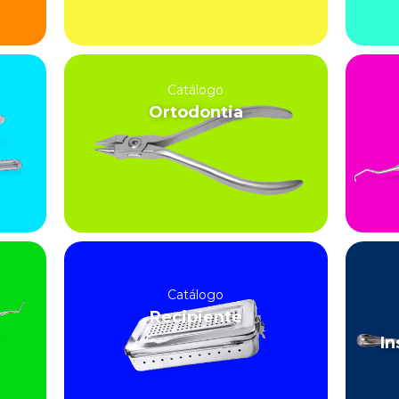
Catálogo
Ortodontia
Catálogo
Recipiente
In