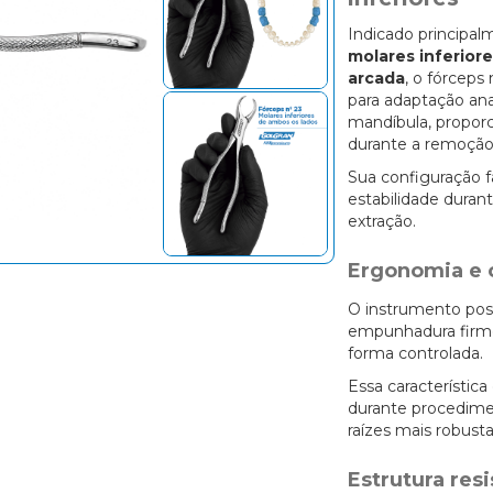
Indicado principa
molares inferiore
arcada
, o fórceps
para adaptação ana
mandíbula, propo
durante a remoção 
Sua configuração f
estabilidade dura
extração.
Ergonomia e 
O instrumento pos
empunhadura firme
forma controlada.
Essa característica
durante procedime
raízes mais robusta
Estrutura res