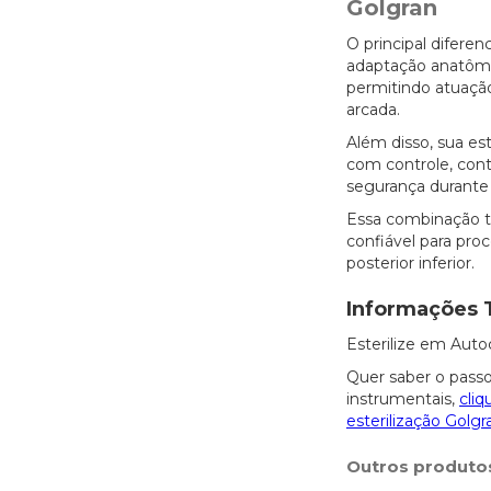
Golgran
O principal diferen
adaptação anatômic
permitindo atuaçã
arcada.
Além disso, sua est
com controle, cont
segurança durante 
Essa combinação t
confiável para pro
posterior inferior.
Informações 
Esterilize em Auto
Quer saber o passo
instrumentais,
cliq
esterilização Golgr
Outros produto