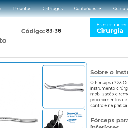
n
Produtos
Catálogos
Conteúdos
Contat
Este instrumen
Cirurgia
Código:
83-38
to
Sobre o ins
O Fórceps nº 23 O
instrumento cirúrg
mobilização e rem
procedimentos de e
controle na prática 
Fórceps para
inferiores