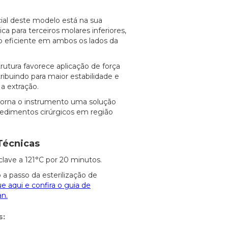
cial deste modelo está na sua
a para terceiros molares inferiores,
o eficiente em ambos os lados da
rutura favorece aplicação de força
ribuindo para maior estabilidade e
a extração.
orna o instrumento uma solução
cedimentos cirúrgicos em região
Técnicas
clave a 121°C por 20 minutos.
 a passo da esterilização de
ue aqui e confira o guia de
an.
s: