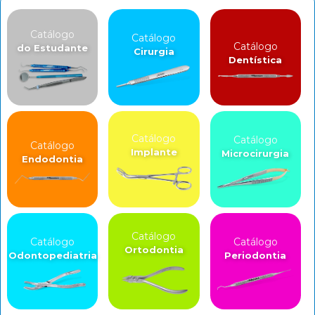
Catálogo
Catálogo
Catálogo
do Estudante
Cirurgia
Dentística
Catálogo
Catálogo
Catálogo
Implante
Microcirurgia
Endodontia
Catálogo
Catálogo
Catálogo
Ortodontia
Odontopediatria
Periodontia