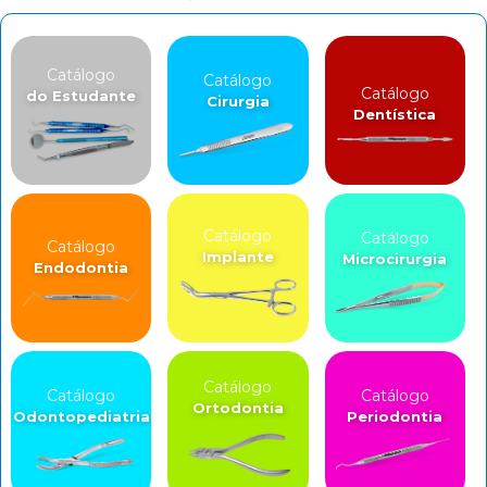
Catálogo
Catálogo
Catálogo
do Estudante
Cirurgia
Dentística
Catálogo
Catálogo
Catálogo
Implante
Microcirurgia
Endodontia
Catálogo
Catálogo
Catálogo
Ortodontia
Odontopediatria
Periodontia