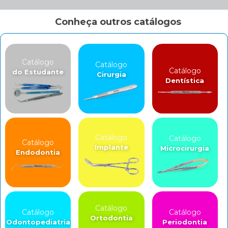
Conheça outros catálogos
Catálogo
Catálogo
Catálogo
do Estudante
Cirurgia
Dentística
Catálogo
Catálogo
Catálogo
Implante
Microcirurgia
Endodontia
Catálogo
Catálogo
Catálogo
Ortodontia
Odontopediatria
Periodontia