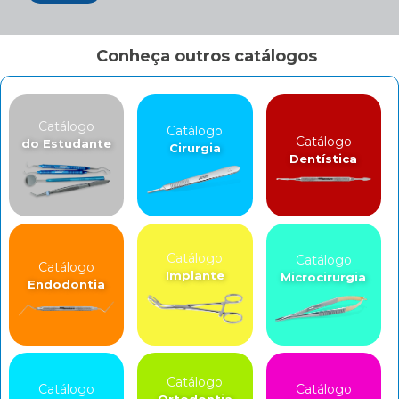
Conheça outros catálogos
Catálogo
Catálogo
Catálogo
do Estudante
Cirurgia
Dentística
Catálogo
Catálogo
Catálogo
Implante
Microcirurgia
Endodontia
Catálogo
Catálogo
Catálogo
Ortodontia