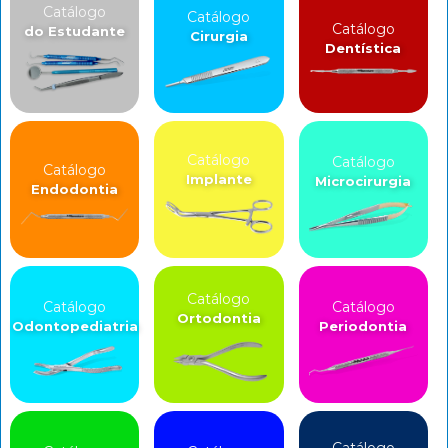
Catálogo
Catálogo
Catálogo
do Estudante
Cirurgia
Dentística
Catálogo
Catálogo
Catálogo
Implante
Microcirurgia
Endodontia
Catálogo
Catálogo
Catálogo
Ortodontia
Odontopediatria
Periodontia