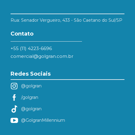
Rua: Senador Vergueiro, 433 - São Caetano do Sul/SP
Contato
+55 (11) 4223-6696
comercial@golgran.com.br
Redes Sociais
@golgran
/golgran
@golgran
@GolgranMillennium