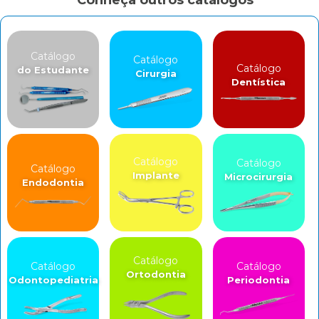
Conheça outros catálogos
Catálogo
Catálogo
Catálogo
do Estudante
Cirurgia
Dentística
Catálogo
Catálogo
Catálogo
Implante
Microcirurgia
Endodontia
Catálogo
Catálogo
Catálogo
Ortodontia
Odontopediatria
Periodontia