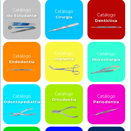
Catálogo
Catálogo
Catálogo
do Estudante
Cirurgia
Dentística
Catálogo
Catálogo
Catálogo
Implante
Microcirurgia
Endodontia
Catálogo
Catálogo
Catálogo
Ortodontia
Odontopediatria
Periodontia