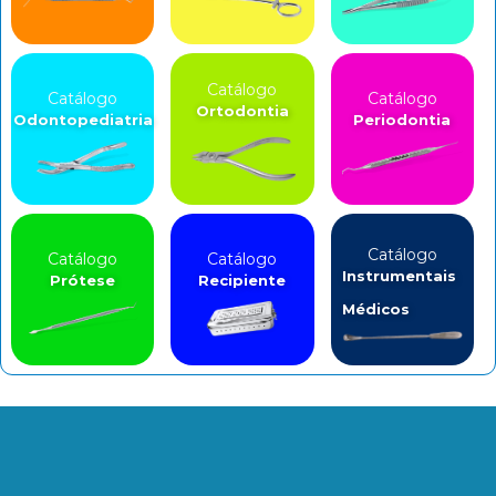
Catálogo
Catálogo
Catálogo
Ortodontia
Odontopediatria
Periodontia
Catálogo
Catálogo
Catálogo
Instrumentais
Prótese
Recipiente
Médicos