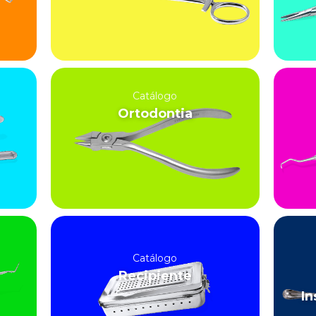
Catálogo
Ortodontia
Catálogo
Recipiente
In