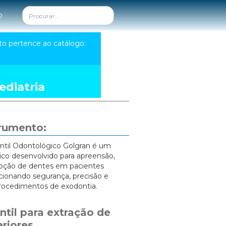
o
to pertence ao catálogo:
diatria
trumento:
antil Odontológico Golgran é um
ico desenvolvido para apreensão,
oção de dentes em pacientes
rcionando segurança, precisão e
procedimentos de exodontia.
ntil para extração de
eriores