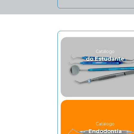
Catálogo
do Estudante
Catálogo
Endodontia