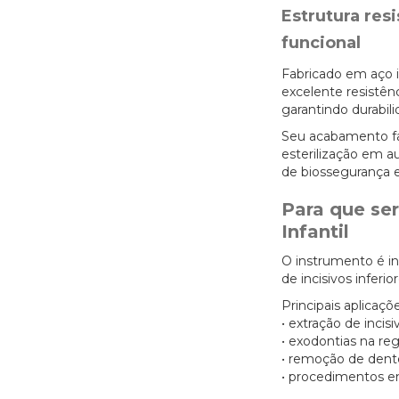
Estrutura res
funcional
Fabricado em aço i
excelente resistên
garantindo durabi
Seu acabamento fac
esterilização em a
de biossegurança e
Para que ser
Infantil
O instrumento é i
de incisivos inferi
Principais aplicaçõe
• extração de incis
• exodontias na re
• remoção de dente
• procedimentos e