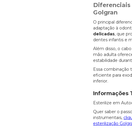
Diferenciais
Golgran
O principal diferen
adaptação à odont
delicadas
, que p
dentes infantis e 
Além disso, o cab
mão adulta oferece
estabilidade duran
Essa combinação t
eficiente para exod
inferior.
Informações 
Esterilize em Auto
Quer saber o passo
instrumentais,
cliq
esterilização Golgr