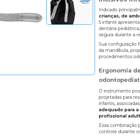
Indicado principa
crianças, de amb
5 infantil apresent
dentária pediátric
segura durante a r
Sua configuração f
da mandíbula, pro
procedimentos odo
Ergonomia de
odontopediat
O instrumento pos
projetadas para re
infantis, associad
adequado para a
profissional adul
Essa combinação p
controle durante o