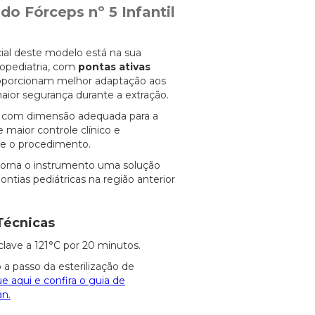
 do Fórceps nº 5 Infantil
cial deste modelo está na sua
opediatria, com
pontas ativas
roporcionam melhor adaptação aos
maior segurança durante a extração.
o com dimensão adequada para a
 maior controle clínico e
te o procedimento.
orna o instrumento uma solução
ontias pediátricas na região anterior
Técnicas
clave a 121°C por 20 minutos.
 a passo da esterilização de
ue aqui e confira o guia de
an.