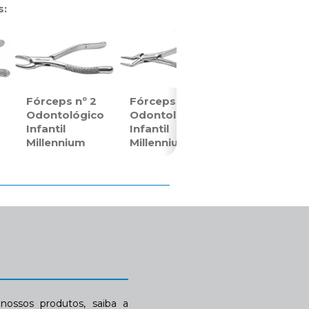
s:
Fórceps nº 2
Fórceps nº 3
o
Odontológico
Odontológico
Infantil
Infantil
Millennium
Millennium
ossos produtos, saiba a