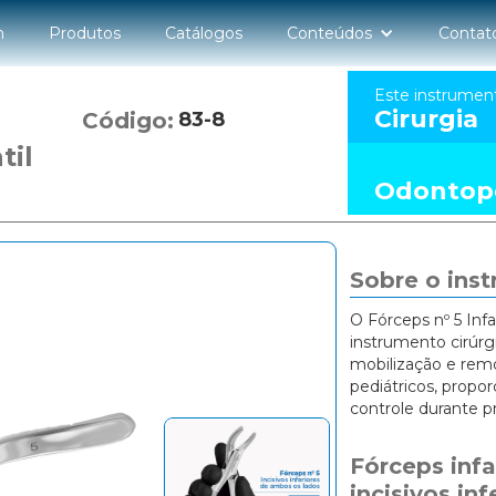
n
Produtos
Catálogos
Conteúdos
Contat
Este instrumen
Cirurgia
Código:
83-8
til
Odontope
Sobre o ins
O Fórceps nº 5 Inf
instrumento cirúrg
mobilização e rem
pediátricos, propo
controle durante 
Fórceps infa
incisivos inf