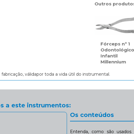
Outros produto
Fórceps nº 1
Odontológic
Infantil
Millennium
e fabricação, válidapor toda a vida útil do instrumental.
s a este instrumentos:
Os conteúdos
Entenda, como são usados n