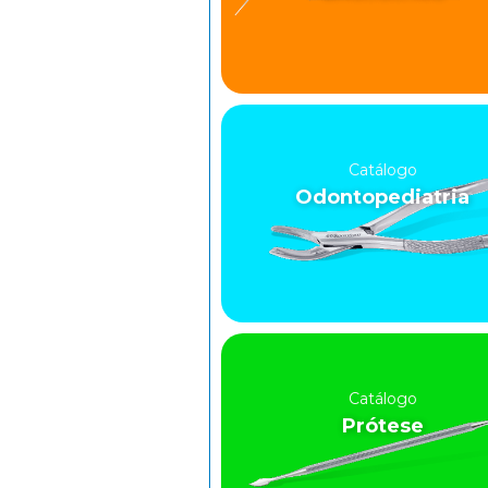
Catálogo
Odontopediatria
Catálogo
Prótese