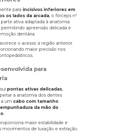
lmente para
incisivos inferiores em
os os lados da arcada
, o fórceps nº
a parte ativa adaptada à anatomia
a, permitindo apreensão delicada e
emoção dentária.
avorece o acesso à região anterior
porcionando maior precisão nos
ntopediátricos.
senvolvida para
ria
sui
pontas ativas delicadas
,
speitar a anatomia dos dentes
as a um
cabo com tamanho
 empunhadura da mão do
to
.
roporciona maior estabilidade e
s movimentos de luxação e extração.