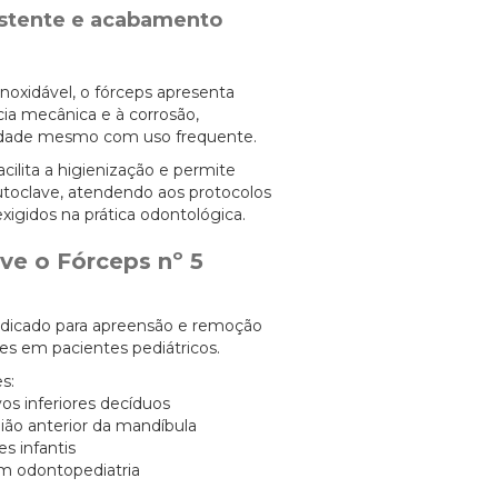
istente e acabamento
noxidável, o fórceps apresenta
cia mecânica e à corrosão,
lidade mesmo com uso frequente.
ilita a higienização e permite
utoclave, atendendo aos protocolos
xigidos na prática odontológica.
ve o Fórceps nº 5
ndicado para apreensão e remoção
ores em pacientes pediátricos.
s:
ivos inferiores decíduos
gião anterior da mandíbula
s infantis
m odontopediatria