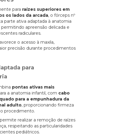
lmente para
raízes superiores em
os os lados da arcada
, o fórceps nº
nta parte ativa adaptada à anatomia
a, permitindo apreensão delicada e
centes radiculares.
avorece o acesso à maxila,
ior precisão durante procedimentos
aptada para
ria
mbina
pontas ativas mais
 para a anatomia infantil, com
cabo
quado para a empunhadura da
nal adulto
, proporcionando firmeza
 o procedimento.
 permite realizar a remoção de raízes
a, respeitando as particularidades
ientes pediátricos.