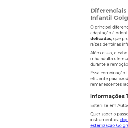
Diferenciais
Infantil Gol
O principal diferen
adaptação à odont
delicadas
, que p
raízes dentárias inf
Além disso, o cab
mão adulta oferece
durante a remoção
Essa combinação t
eficiente para exo
remanescentes radi
Informações 
Esterilize em Auto
Quer saber o passo
instrumentais,
cliq
esterilização Golgr