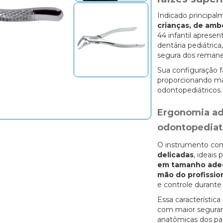
Indicado principa
crianças, de amb
44 infantil aprese
dentária pediátric
segura dos remanes
Sua configuração f
proporcionando ma
odontopediátricos.
Ergonomia ad
odontopediat
O instrumento co
delicadas
, ideais
em tamanho ade
mão do profissio
e controle durante
Essa característica
com maior seguranç
anatômicas dos pac