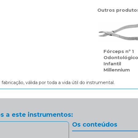
Outros produto
Fórceps nº 1
Odontológic
Infantil
Millennium
e fabricação, válida por toda a vida útil do instrumental.
s a este instrumentos:
Os conteúdos