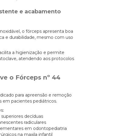
istente e acabamento
noxidável, o fórceps apresenta boa
ica e durabilidade, mesmo com uso
ilita a higienização e permite
utoclave, atendendo aos protocolos
rve o Fórceps nº 44
ndicado para apreensão e remoção
es em pacientes pediátricos.
s:
s superiores decíduas
nescentes radiculares
lementares em odontopediatria
úrgicos na maxila infantil