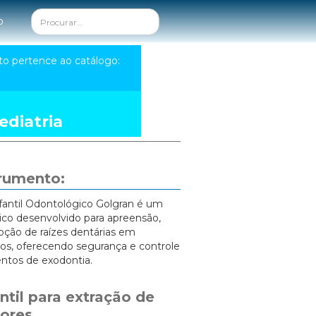
o
to pertence ao catálogo:
diatria
trumento:
fantil Odontológico Golgran é um
ico desenvolvido para apreensão,
oção de raízes dentárias em
cos, oferecendo segurança e controle
ntos de exodontia.
ntil para extração de
iores