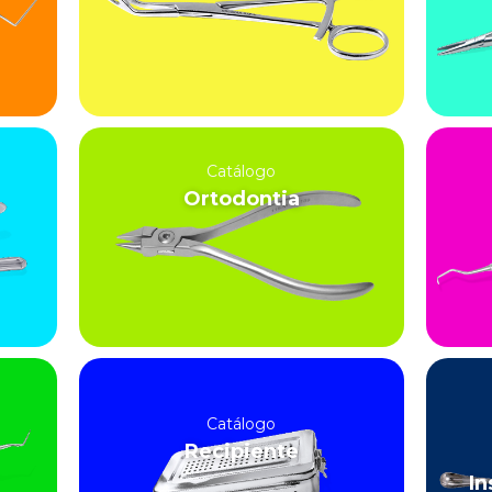
Catálogo
Ortodontia
Catálogo
Recipiente
In