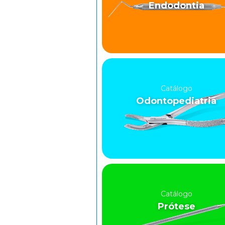
Endodontia
Catálogo
Odontopediatria
Catálogo
Prótese