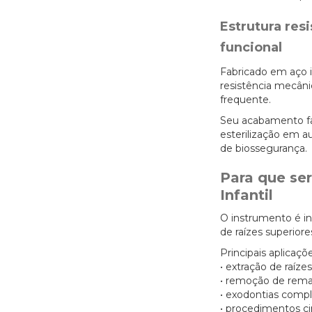
Estrutura res
funcional
Fabricado em aço i
resistência mecân
frequente.
Seu acabamento fac
esterilização em a
de biossegurança.
Para que se
Infantil
O instrumento é i
de raízes superior
Principais aplicaçõe
• extração de raíze
• remoção de rema
• exodontias comp
• procedimentos cir