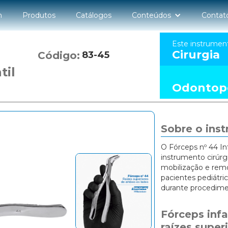
n
Produtos
Catálogos
Conteúdos
Contat
Este instrumen
Cirurgia
Código:
83-45
til
Odontope
Sobre o ins
O Fórceps nº 44 In
instrumento cirúrg
mobilização e rem
pacientes pediátri
durante procedime
Fórceps infa
raízes super