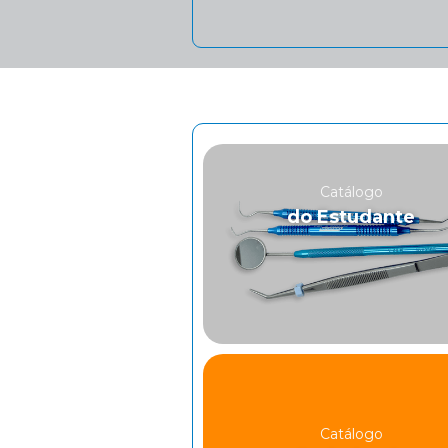
Catálogo
do Estudante
Catálogo