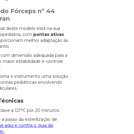
 do Fórceps nº 44
gran
cial deste modelo está na sua
opediatria, com
pontas ativas
roporcionam melhor adaptação às
antis.
o com dimensão adequada para a
 maior estabilidade e controle
.
orna o instrumento uma solução
dontias pediátricas envolvendo
culares.
Técnicas
clave a 121°C por 20 minutos.
 a passo da esterilização de
ue aqui e confira o guia de
an.