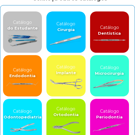
Catálogo
Catálogo
Catálogo
do Estudante
Cirurgia
Dentística
Catálogo
Catálogo
Catálogo
Implante
Microcirurgia
Endodontia
Catálogo
Catálogo
Catálogo
Ortodontia
Odontopediatria
Periodontia