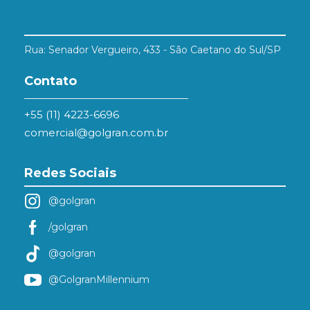
Rua: Senador Vergueiro, 433 - São Caetano do Sul/SP
Contato
+55 (11) 4223-6696
comercial@golgran.com.br
Redes Sociais
@golgran
/golgran
@golgran
@GolgranMillennium