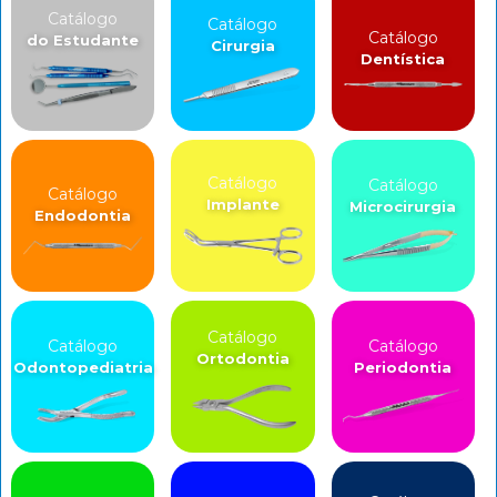
Catálogo
Catálogo
Catálogo
do Estudante
Cirurgia
Dentística
Catálogo
Catálogo
Catálogo
Implante
Microcirurgia
Endodontia
Catálogo
Catálogo
Catálogo
Ortodontia
Odontopediatria
Periodontia