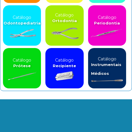
Catálogo
Catálogo
Catálogo
Ortodontia
Odontopediatria
Periodontia
Catálogo
Catálogo
Catálogo
Instrumentais
Prótese
Recipiente
Médicos