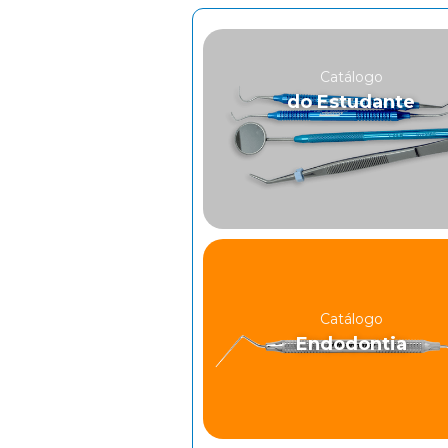
Catálogo
do Estudante
Catálogo
Endodontia