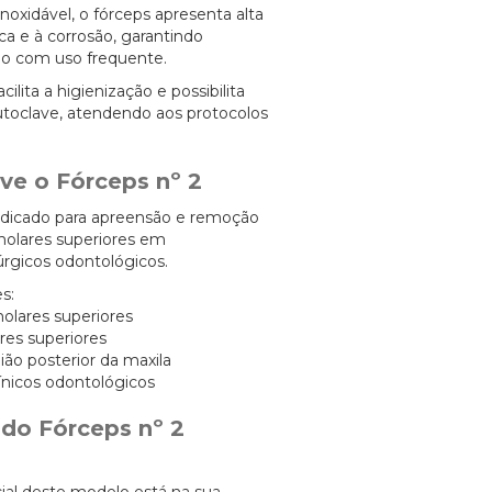
noxidável, o fórceps apresenta alta
ca e à corrosão, garantindo
o com uso frequente.
lita a higienização e possibilita
utoclave, atendendo aos protocolos
ve o Fórceps nº 2
ndicado para apreensão e remoção
molares superiores em
rgicos odontológicos.
s:
molares superiores
res superiores
ião posterior da maxila
ínicos odontológicos
 do Fórceps nº 2