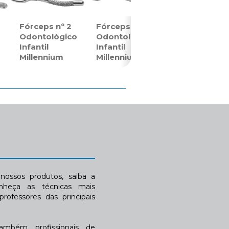
Fórceps nº 2
Fórceps nº 3
o
Odontológico
Odontológico
Infantil
Infantil
Millennium
Millennium
ossos produtos, saiba a
nheça as técnicas mais
rofessores das principais
também profissionais de