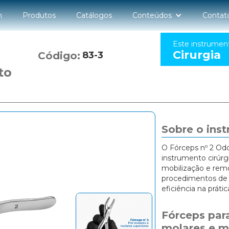
n
Produtos
Catálogos
Conteúdos
Contat
Este instrumen
Cirurgia
Código:
83-3
to
Sobre o ins
O Fórceps nº 2 Od
instrumento cirúrg
mobilização e rem
procedimentos de 
eficiência na prática
Fórceps para
molares e m