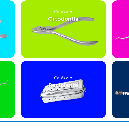
Catálogo
Ortodontia
Catálogo
Recipiente
In