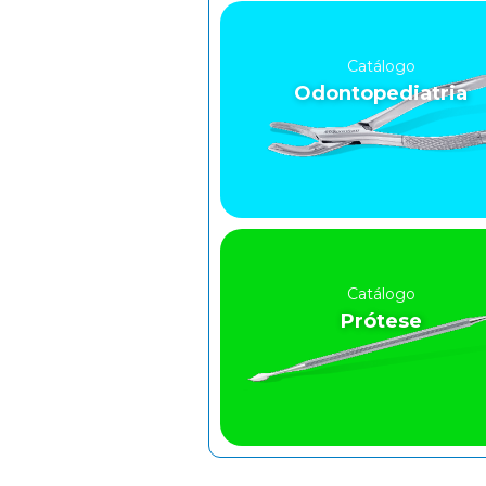
Catálogo
Odontopediatria
Catálogo
Prótese