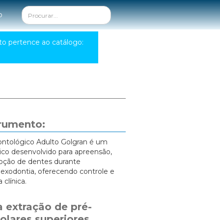
o
to pertence ao catálogo:
trumento:
ontológico Adulto Golgran é um
ico desenvolvido para apreensão,
oção de dentes durante
exodontia, oferecendo controle e
 clínica.
 extração de pré-
olares superiores