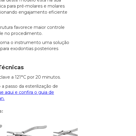
cial deste modelo está na sua
ca para pré-molares e molares
rcionando engajamento eficiente
trutura favorece maior controle
dade no procedimento.
orna o instrumento uma solução
l para exodontias posteriores
Técnicas
clave a 121°C por 20 minutos.
 a passo da esterilização de
ue aqui e confira o guia de
an.
s: