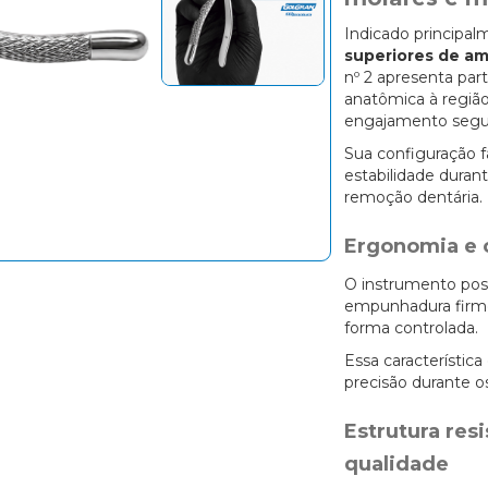
Indicado principa
superiores de am
nº 2 apresenta par
anatômica à região
engajamento segur
Sua configuração f
estabilidade dura
remoção dentária.
Ergonomia e 
O instrumento pos
empunhadura firme
forma controlada.
Essa característica
precisão durante o
Estrutura res
qualidade