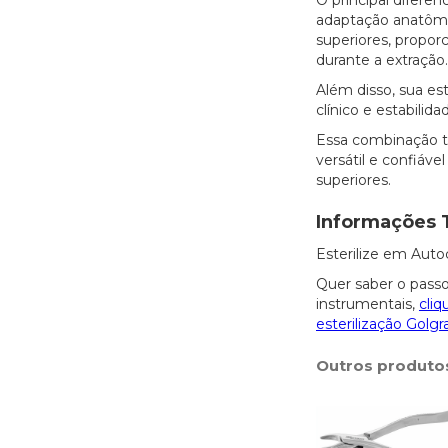
O principal diferen
adaptação anatômi
superiores, propo
durante a extração.
Além disso, sua es
clínico e estabili
Essa combinação t
versátil e confiáve
superiores.
Informações 
Esterilize em Auto
Quer saber o passo
instrumentais,
cliq
esterilização Golgr
Outros produto