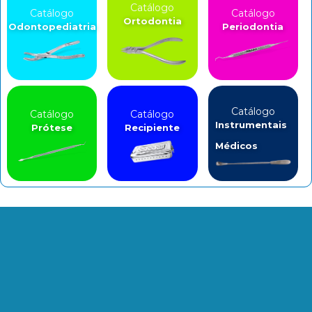
Catálogo
Catálogo
Catálogo
Ortodontia
Odontopediatria
Periodontia
Catálogo
Catálogo
Catálogo
Instrumentais
Prótese
Recipiente
Médicos