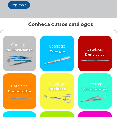
Veja mais
Conheça outros catálogos
Catálogo
Catálogo
Catálogo
do Estudante
Cirurgia
Dentística
Catálogo
Catálogo
Catálogo
Implante
Microcirurgia
Endodontia