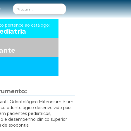
o
to pertence ao catálogo:
diatria
ante
trumento:
fantil Odontológico Millennium é um
ico odontológico desenvolvido para
m pacientes pediátricos,
ão e desempenho clínico superior
 de exodontia.