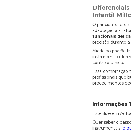
Diferenciais
Infantil Mil
O principal diferen
adaptação à anatom
funcionais delic
precisão durante a 
Aliado ao padrão 
instrumento ofere
controle clínico.
Essa combinação to
profissionais que 
procedimentos pedi
Informações 
Esterilize em Auto
Quer saber o passo
instrumentais,
cliq