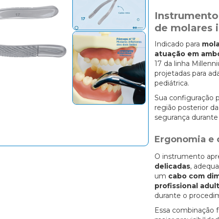
Instrumento 
de molares i
Indicado para
mola
atuação em ambo
17 da linha Millen
projetadas para ad
pediátrica.
Sua configuração 
região posterior d
segurança durante
Ergonomia e c
O instrumento ap
delicadas
, adequa
um
cabo com dim
profissional adul
durante o procedi
Essa combinação f