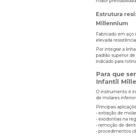
maior previsibilida
Estrutura res
Millennium
Fabricado em aço i
elevada resistência
Por integrar a lin
padrão superior d
indicado para rotin
Para que ser
Infantil Mil
O instrumento é i
de molares inferio
Principais aplicaçõe
• extração de molar
• exodontias na reg
• remoção de dente
• procedimentos cl