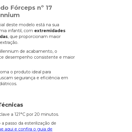
 do Fórceps nº 17
lennium
cial deste modelo está na sua
ia infantil, com
extremidades
adas
, que proporcionam maior
extração.
Millennium de acabamento, o
ce desempenho consistente e maior
rna o produto ideal para
buscam segurança e eficiência em
átricos.
Técnicas
clave a 121°C por 20 minutos.
 a passo da esterilização de
ue aqui e confira o guia de