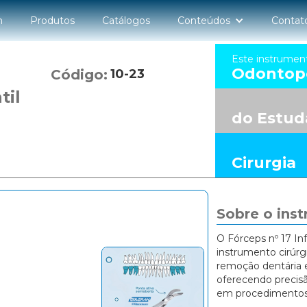
n
Produtos
Catálogos
Conteúdos
Contat
Este instrumen
Odontope
Código:
10-23
til
do Estud
Cirurgia
Sobre o ins
O Fórceps nº 17 In
instrumento cirúrg
remoção dentária e
oferecendo precis
em procedimentos