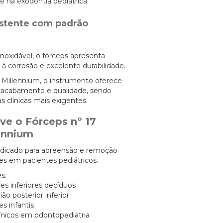
de na exodontia pediátrica.
istente com padrão
noxidável, o fórceps apresenta
 à corrosão e excelente durabilidade.
ha Millennium, o instrumento oferece
e acabamento e qualidade, sendo
as clínicas mais exigentes.
ve o Fórceps nº 17
lennium
ndicado para apreensão e remoção
res em pacientes pediátricos.
s:
es inferiores decíduos
ião posterior inferior
s infantis
ínicos em odontopediatria