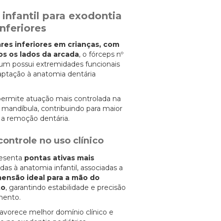
infantil para exodontia
nferiores
res inferiores em crianças, com
s os lados da arcada
, o fórceps nº
nium possui extremidades funcionais
aptação à anatomia dentária
permite atuação mais controlada na
a mandíbula, contribuindo para maior
 a remoção dentária.
ontrole no uso clínico
resenta
pontas ativas mais
das à anatomia infantil, associadas a
ensão ideal para a mão do
to
, garantindo estabilidade e precisão
mento.
avorece melhor domínio clínico e